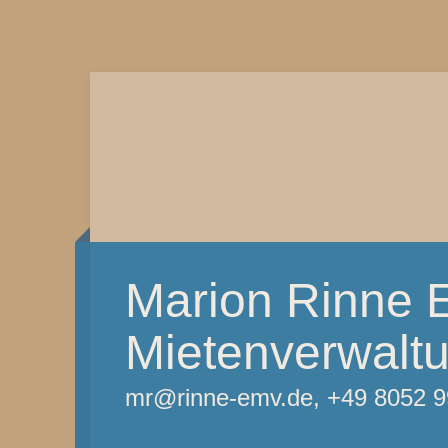
Marion Rinne 
Mietenverwalt
mr@rinne-emv.de, +49 8052 