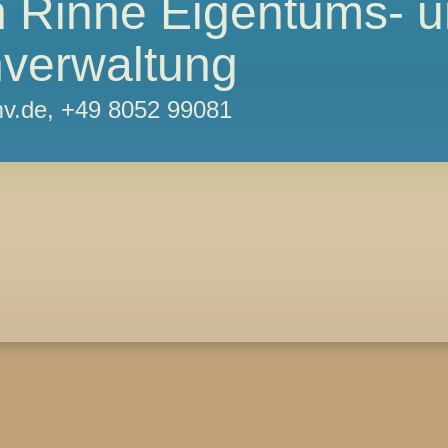
n Rinne Eigentums- 
nverwaltung
v.de, +49 8052 99081