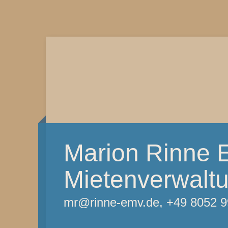
Marion Rinne 
Mietenverwalt
mr@rinne-emv.de, +49 8052 