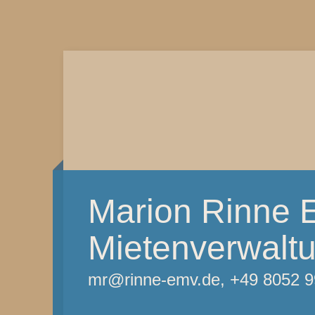
Marion Rinne 
Mietenverwalt
mr@rinne-emv.de, +49 8052 