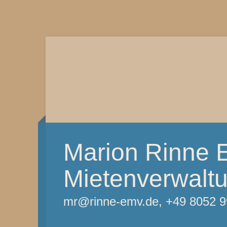
Marion Rinne 
Mietenverwalt
mr@rinne-emv.de, +49 8052 