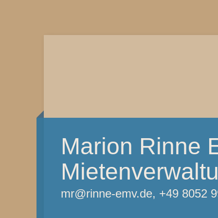
Marion Rinne 
Mietenverwalt
mr@rinne-emv.de, +49 8052 