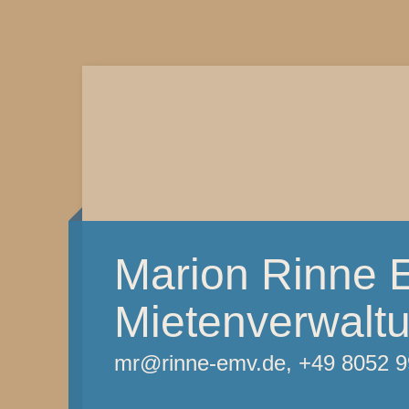
Marion Rinne 
Mietenverwalt
mr@rinne-emv.de, +49 8052 