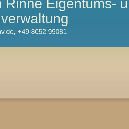
n Rinne Eigentums- 
nverwaltung
v.de, +49 8052 99081